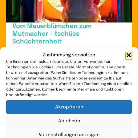
Vom Mauerblümchen zum
Mutmacher – tschüss
Schüchternheit
Viele schüchterne Kinder tragen einen
Zustimmung verwalten
schweren Gedanken mit sich herum. Sie
Um Ihnen ein optimales Erlebnis zu bieten, verwenden wir
glauben tief im Inneren, sie seien einfach
Technologien wie Cookies, um Geräteinformationen zu speichern
nicht gut genug. Der Blick wandert ständig zu
bzw. darauf zuzugreifen. Wenn Sie diesen Technologien zustimmen,
können wir Daten wie das Surfverhalten oder eindeutige IDs auf
den anderen. Wer ist...
dieser Website verarbeiten. Wenn Sie Ihre Zustimmung nicht erteilen
oder zurückziehen, können bestimmte Merkmale und Funktionen
WEITERLESEN
beeinträchtigt werden.
Akzeptieren
Ablehnen
Voreinstellungen anzeigen