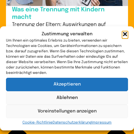
Was eine Trennung mit Kindern
macht
Trennung der Eltern: Auswirkungen auf
Kinder Was eine Trennung der Eltern mit dem
Zustimmung verwalten
Kind macht, bewegt Familien tief. Die
Um Ihnen ein optimales Erlebnis zu bieten, verwenden wir
Technologien wie Cookies, um Geräteinformationen zu speichern
Auswirkungen einer Trennung auf Kinder, die
bzw. darauf zuzugreifen. Wenn Sie diesen Technologien zustimmen,
Trennung der Eltern und kindliche...
können wir Daten wie das Surfverhalten oder eindeutige IDs auf
dieser Website verarbeiten. Wenn Sie Ihre Zustimmung nicht erteilen
WEITERLESEN
oder zurückziehen, können bestimmte Merkmale und Funktionen
beeinträchtigt werden.
Akzeptieren
Ablehnen
Voreinstellungen anzeigen
Cookie-Richtlinie
Datenschutzerklärung
Impressum